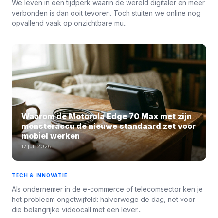
We leven in een tijdperk waarin de wereld digitaler en meer
verbonden is dan ooit tevoren. Toch stuiten we online nog
opvallend vaak op onzichtbare mu...
Waarom de Motorola Edge 70 Max met zijn
monsteraccu de nieuwe standaard zet voor
mobiel werken
17 juli 2026
TECH & INNOVATIE
Als ondernemer in de e-commerce of telecomsector ken je
het probleem ongetwijfeld: halverwege de dag, net voor
die belangrijke videocall met een lever...