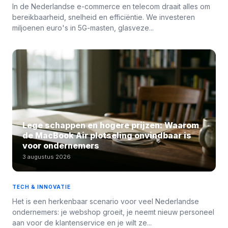
In de Nederlandse e-commerce en telecom draait alles om
bereikbaarheid, snelheid en efficiëntie. We investeren
miljoenen euro's in 5G-masten, glasveze...
Lege schappen en hogere prijzen: Waarom
de MacBook Air plotseling onvindbaar is
voor ondernemers
3 augustus 2026
TECH & INNOVATIE
Het is een herkenbaar scenario voor veel Nederlandse
ondernemers: je webshop groeit, je neemt nieuw personeel
aan voor de klantenservice en je wilt ze...