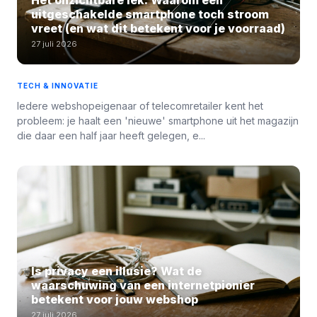
Het onzichtbare lek: Waarom een
uitgeschakelde smartphone toch stroom
vreet (en wat dit betekent voor je voorraad)
27 juli 2026
TECH & INNOVATIE
Iedere webshopeigenaar of telecomretailer kent het
probleem: je haalt een 'nieuwe' smartphone uit het magazijn
die daar een half jaar heeft gelegen, e...
Is privacy een illusie? Wat de
waarschuwing van een internetpionier
betekent voor jouw webshop
27 juli 2026