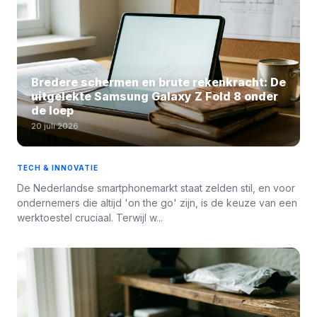
Bredere schermen en brute rekenkracht: De
uitgelekte Samsung Galaxy Z Fold 8 onder
de loep
20 juli 2026
TECH & INNOVATIE
De Nederlandse smartphonemarkt staat zelden stil, en voor
ondernemers die altijd 'on the go' zijn, is de keuze van een
werktoestel cruciaal. Terwijl w...