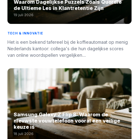
Waarom Dagelijkse Puzzels Zoals Quordle
de Ultieme Les in Klantretentie Zijn
19 juli 2026
TECH & INNOVATIE
Het is een bekend tafereel bij de koffieautomaat op menig
Nederlands kantoor: collega's die hun dagelijkse scores
van online woordspellen vergelijken....
Samsung Galaxy Z Flip 8: Waarom de
nieuwste vouwtelefoon vooral een veilige
keuze is
18 juli 2026