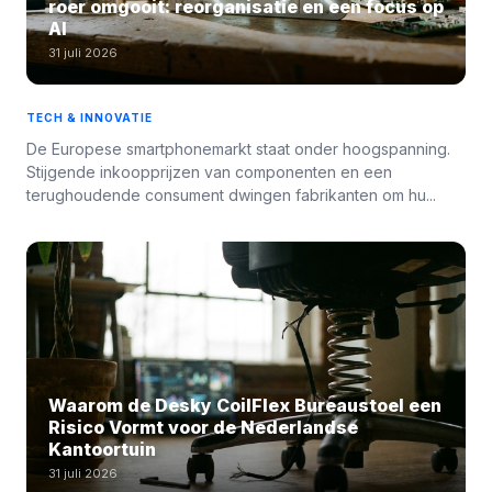
roer omgooit: reorganisatie en een focus op
AI
31 juli 2026
TECH & INNOVATIE
De Europese smartphonemarkt staat onder hoogspanning.
Stijgende inkoopprijzen van componenten en een
terughoudende consument dwingen fabrikanten om hu...
Waarom de Desky CoilFlex Bureaustoel een
Risico Vormt voor de Nederlandse
Kantoortuin
31 juli 2026