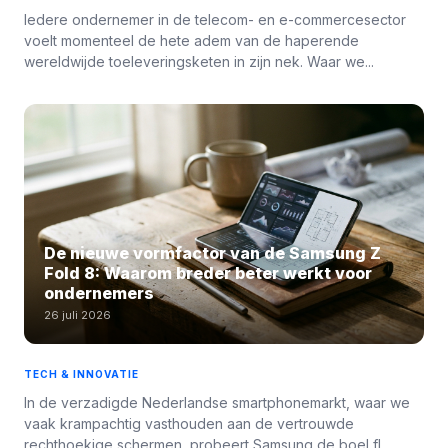
Iedere ondernemer in de telecom- en e-commercesector
voelt momenteel de hete adem van de haperende
wereldwijde toeleveringsketen in zijn nek. Waar we...
De nieuwe vormfactor van de Samsung Z
Fold 8: Waarom breder beter werkt voor
ondernemers
26 juli 2026
TECH & INNOVATIE
In de verzadigde Nederlandse smartphonemarkt, waar we
vaak krampachtig vasthouden aan de vertrouwde
rechthoekige schermen, probeert Samsung de boel fl...