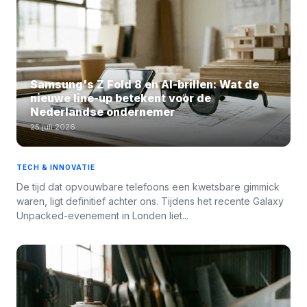
Samsung's Z Fold 8 en AI-brillen: Wat de
nieuwe line-up betekent voor de
Nederlandse ondernemer
25 juli 2026
TECH & INNOVATIE
De tijd dat opvouwbare telefoons een kwetsbare gimmick
waren, ligt definitief achter ons. Tijdens het recente Galaxy
Unpacked-evenement in Londen liet...