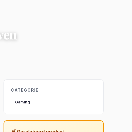
ven
CATEGORIE
Gaming
🛒 Gerelateerd product