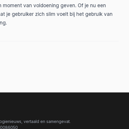
n moment van voldoening geven. Of je nu een
t je gebruiker zich slim voelt bij het gebruik van
ng.
logienieuws, vertaald en samengevat.
8-0086050