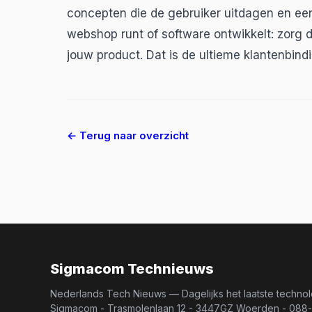
concepten die de gebruiker uitdagen en ee
webshop runt of software ontwikkelt: zorg da
jouw product. Dat is de ultieme klantenbindi
← Terug naar overzicht
Sigmacom Technieuws
Nederlands Tech Nieuws — Dagelijks het laatste techno
Sigmacom - Trasmolenlaan 12 - 3447GZ Woerden - 08