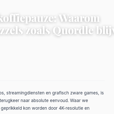
 koffiepauze: Waarom
zels zoals Quordle blij
ps, streamingdiensten en grafisch zware games, is
e terugkeer naar absolute eenvoud. Waar we
geprikkeld kon worden door 4K-resolutie en