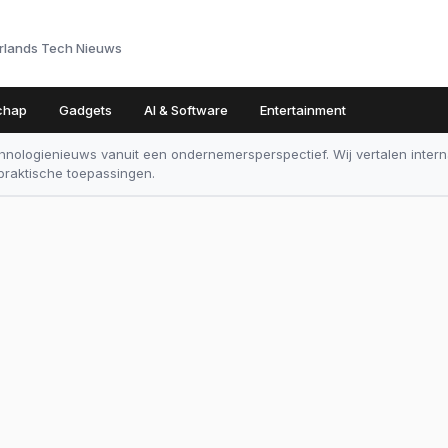
rlands Tech Nieuws
chap
Gadgets
AI & Software
Entertainment
nologienieuws vanuit een ondernemersperspectief. Wij vertalen inter
raktische toepassingen.