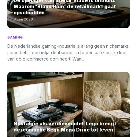
De opvolger van Stellar Blade is onthuld:
Waarom 'Blood Rain' de retailmarkt gaat
opschudden
6 juni 2026
GAMING
De Nederlandse gaming-industrie is allang geen nichemarkt
meer; het is een miljardenbusiness die een aanzienlijk deel
van de e-commerce domineert. Wan...
Nostalgie als verdienmodel: Lego brengt
de iconische Sega Mega Drive tot leven
2 juni 2026