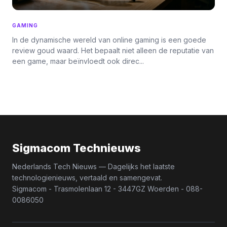
GAMING
In de dynamische wereld van online gaming is een goede
review goud waard. Het bepaalt niet alleen de reputatie van
een game, maar beïnvloedt ook direc...
Sigmacom Technieuws
Nederlands Tech Nieuws — Dagelijks het laatste
technologienieuws, vertaald en samengevat.
Sigmacom - Trasmolenlaan 12 - 3447GZ Woerden - 088-
0086050