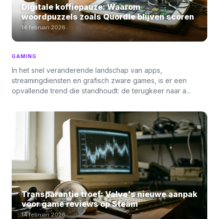
Digitale koffiepauze: Waarom
woordpuzzels zoals Quordle blijven scoren
14 februari 2026
GAMING
In het snel veranderende landschap van apps,
streamingdiensten en grafisch zware games, is er een
opvallende trend die standhoudt: de terugkeer naar a...
Transparantie troef: Valve's nieuwe aanpak
voor game reviews op Steam
14 februari 2026