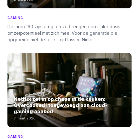
GAMING
De jaren '90 zijn terug, en ze brengen een flinke dosis
omzetpotentieel met zich mee. Voor de generatie die
opgroeide met de felle strijd tussen Ninte...
Netflix zet in op chaos in de keuken:
Overcooked! toegevoegd aan cloud-
gaming aanbod
7 maart 2026
GAMING