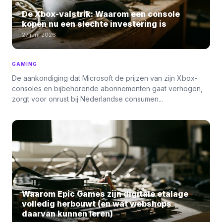
De Xbox-valstrik: Waarom een console
kopen nu een slechte investering is
27 juni 2026
GAMING
De aankondiging dat Microsoft de prijzen van zijn Xbox-
consoles en bijbehorende abonnementen gaat verhogen,
zorgt voor onrust bij Nederlandse consumen...
Waarom Epic Games zijn digitale etalage
volledig herbouwt (en wat webshops
daarvan kunnen leren)