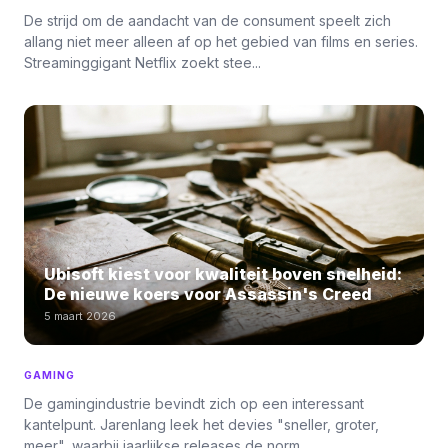
De strijd om de aandacht van de consument speelt zich
allang niet meer alleen af op het gebied van films en series.
Streaminggigant Netflix zoekt stee...
Ubisoft kiest voor kwaliteit boven snelheid:
De nieuwe koers voor Assassin's Creed
5 maart 2026
GAMING
De gamingindustrie bevindt zich op een interessant
kantelpunt. Jarenlang leek het devies "sneller, groter,
meer", waarbij jaarlijkse releases de norm...