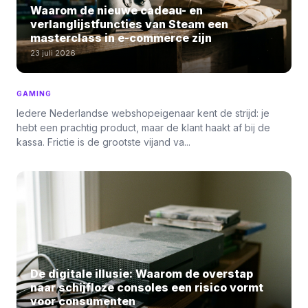
Waarom de nieuwe cadeau- en
verlanglijstfuncties van Steam een
masterclass in e-commerce zijn
23 juli 2026
GAMING
Iedere Nederlandse webshopeigenaar kent de strijd: je
hebt een prachtig product, maar de klant haakt af bij de
kassa. Frictie is de grootste vijand va...
De digitale illusie: Waarom de overstap
naar schijfloze consoles een risico vormt
voor consumenten