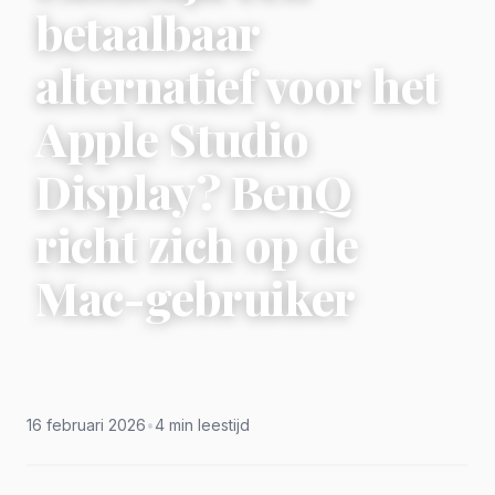
betaalbaar
alternatief voor het
Apple Studio
Display? BenQ
richt zich op de
Mac-gebruiker
16 februari 2026
•
4 min leestijd