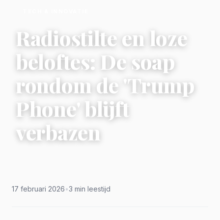
TECH & INNOVATIE
Radiostilte en loze
beloftes: De soap
rondom de 'Trump
Phone' blijft
verbazen
17 februari 2026
•
3 min leestijd