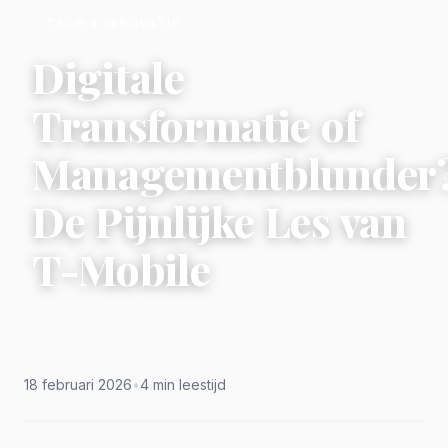
TECH & INNOVATIE
Digitale
Transformatie of
Managementblunder
De Pijnlijke Les van
T-Mobile
18 februari 2026
•
4 min leestijd