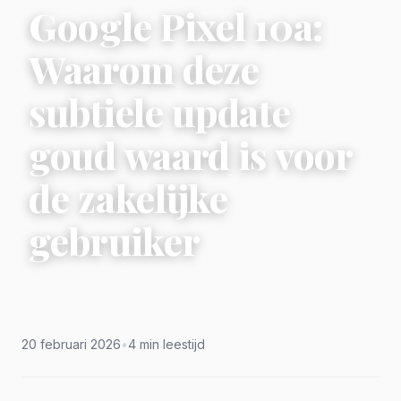
Google Pixel 10a:
Waarom deze
subtiele update
goud waard is voor
de zakelijke
gebruiker
20 februari 2026
•
4 min leestijd