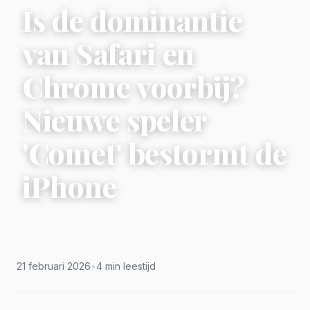
Is de dominantie
van Safari en
Chrome voorbij?
Nieuwe speler
'Comet' bestormt de
iPhone
21 februari 2026
•
4 min leestijd