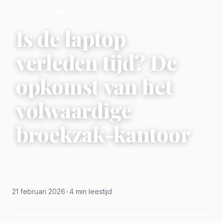
TECH & INNOVATIE
Is de laptop
verleden tijd? De
opkomst van het
volwaardige
broekzak-kantoor
21 februari 2026
•
4 min leestijd