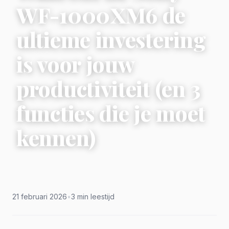
WF-1000XM6 de
ultieme investering
is voor jouw
productiviteit (en 3
functies die je moet
kennen)
21 februari 2026
•
3 min leestijd