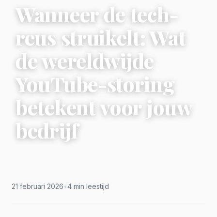
Wanneer de tech-
reus struikelt: Wat
de wereldwijde
YouTube-storing
betekent voor jouw
bedrijf
21 februari 2026
•
4 min leestijd