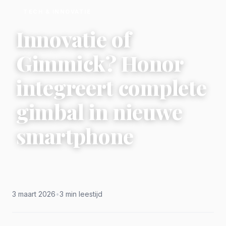
TECH & INNOVATIE
Innovatie of
Gimmick? Honor
integreert complete
gimbal in nieuwe
smartphone
3 maart 2026
•
3 min leestijd