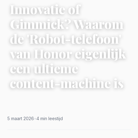
Innovatie of
Gimmick? Waarom
de 'Robot-telefoon'
van Honor eigenlijk
een ultieme
content-machine is
5 maart 2026
•
4 min leestijd