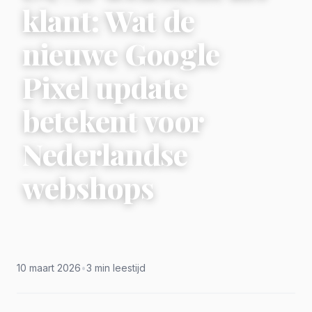
klant: Wat de
nieuwe Google
Pixel update
betekent voor
Nederlandse
webshops
10 maart 2026
•
3 min leestijd