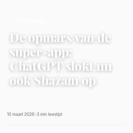
AI & SOFTWARE
De opmars van de
super-app:
ChatGPT slokt nu
ook Shazam op
10 maart 2026
•
3 min leestijd