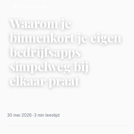
AI & SOFTWARE
Waarom je
binnenkort je eigen
bedrijfsapps
simpelweg bij
elkaar praat
30 mei 2026
•
3 min leestijd