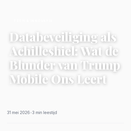
TECH & INNOVATIE
Databeveiliging als
Achilleshiel: Wat de
Blunder van Trump
Mobile Ons Leert
31 mei 2026
•
3 min leestijd