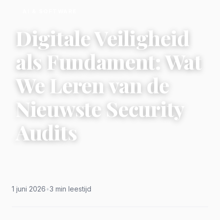
AI & SOFTWARE
Digitale Veiligheid
als Fundament: Wat
We Leren van de
Nieuwste Security
Audits
1 juni 2026
•
3 min leestijd