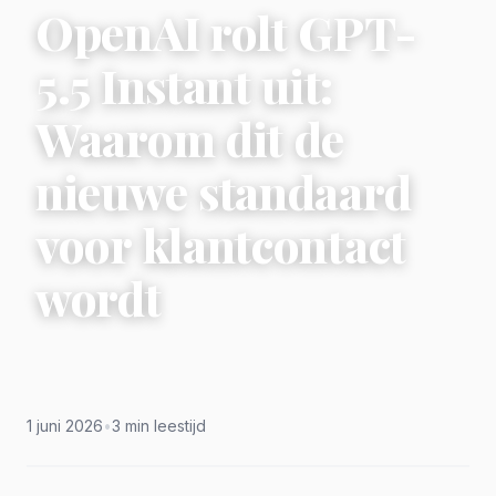
OpenAI rolt GPT-
5.5 Instant uit:
Waarom dit de
nieuwe standaard
voor klantcontact
wordt
1 juni 2026
•
3 min leestijd