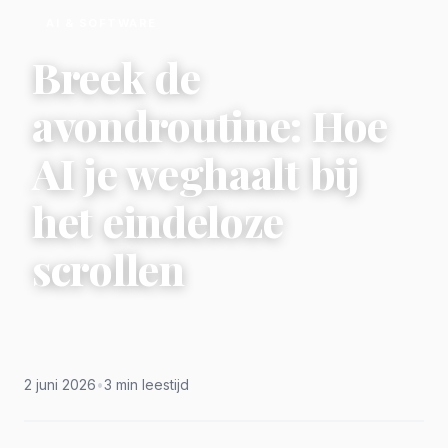
AI & SOFTWARE
Breek de
avondroutine: Hoe
AI je weghaalt bij
het eindeloze
scrollen
2 juni 2026
•
3 min leestijd