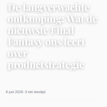
De langverwachte
ontknoping: Wat de
nieuwste Final
Fantasy ons leert
over
productstrategie
6 juni 2026
•
3 min leestijd