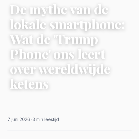
De mythe van de
lokale smartphone:
Wat de 'Trump
Phone' ons leert
over wereldwijde
ketens
7 juni 2026
•
3 min leestijd