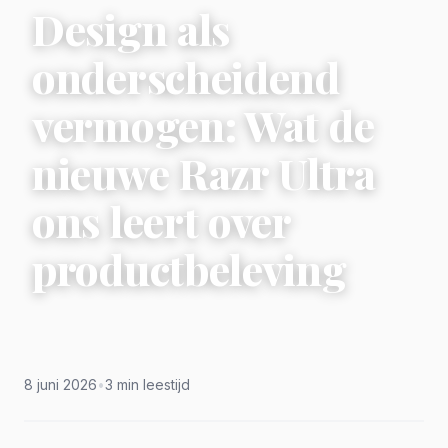
Design als
onderscheidend
vermogen: Wat de
nieuwe Razr Ultra
ons leert over
productbeleving
8 juni 2026
•
3 min leestijd