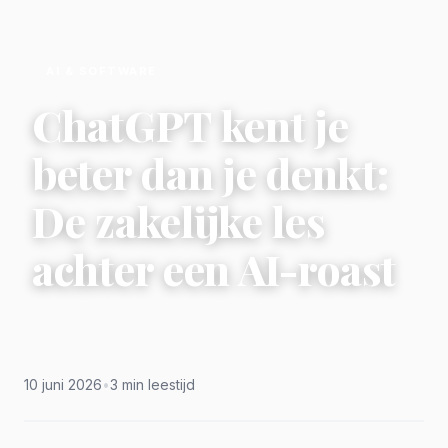
AI & SOFTWARE
ChatGPT kent je
beter dan je denkt:
De zakelijke les
achter een AI-roast
10 juni 2026
•
3 min leestijd